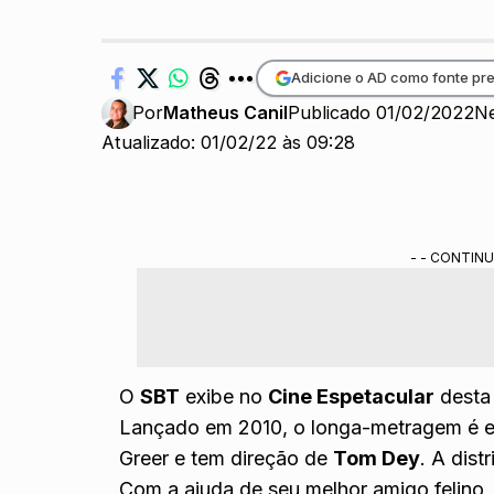
Adicione o AD como fonte pre
Por
Matheus Canil
Publicado 01/02/2022
N
Atualizado: 01/02/22 às 09:28
- - CONTINU
O
SBT
exibe no
Cine Espetacular
desta 
Lançado em 2010, o longa-metragem é es
Greer e tem direção de
Tom Dey
. A dist
Com a ajuda de seu melhor amigo feli