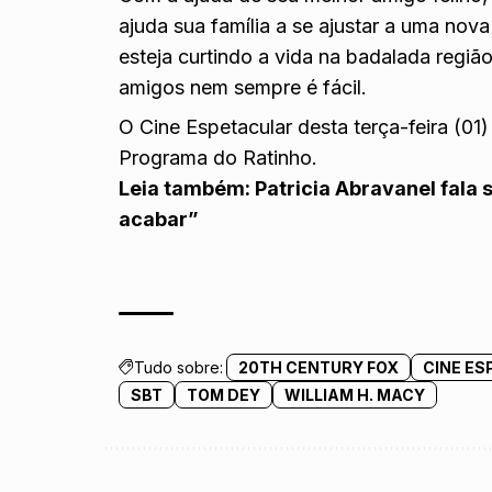
ajuda sua família a se ajustar a uma nov
esteja curtindo a vida na badalada regi
amigos nem sempre é fácil.
O Cine Espetacular desta terça-feira (01)
Programa do Ratinho.
Leia também:
Patricia Abravanel fala
acabar”
Tudo sobre:
20TH CENTURY FOX
CINE E
SBT
TOM DEY
WILLIAM H. MACY