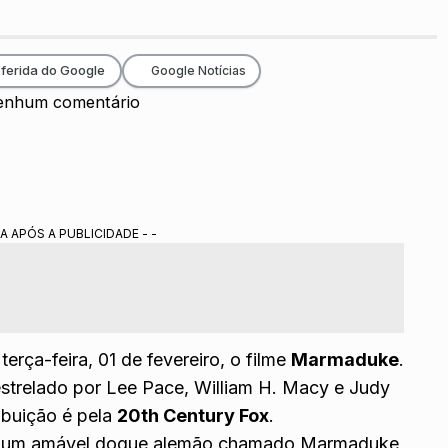
ferida do Google
Google Notícias
enhum comentário
A APÓS A PUBLICIDADE - -
terça-feira, 01 de fevereiro, o filme
Marmaduke
.
trelado por Lee Pace, William H. Macy e Judy
ribuição é pela
20th Century Fox
.
no, um amável dogue alemão chamado Marmaduke