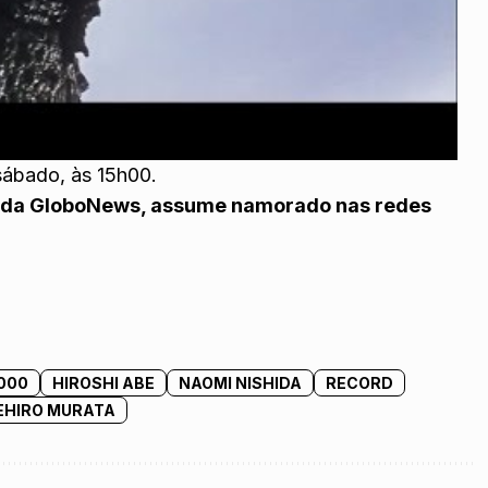
 sábado, às 15h00.
 da GloboNews, assume namorado nas redes
000
HIROSHI ABE
NAOMI NISHIDA
RECORD
EHIRO MURATA