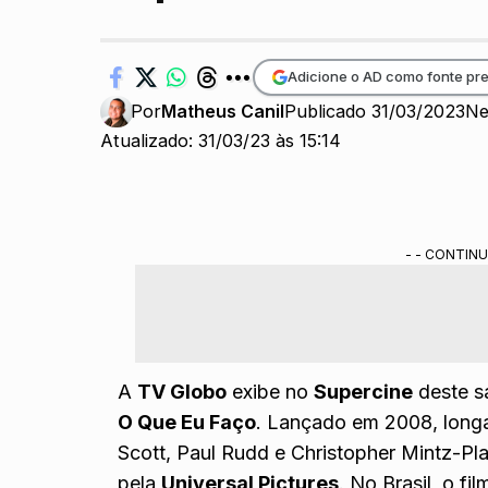
Adicione o AD como fonte pre
Por
Matheus Canil
Publicado 31/03/2023
Ne
Atualizado: 31/03/23 às 15:14
- - CONTINU
A
TV Globo
exibe no
Supercine
deste s
O Que Eu Faço
. Lançado em 2008, long
Scott, Paul Rudd e Christopher Mintz-Pl
pela
Universal Pictures
. No Brasil, o 