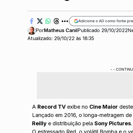
Adicione o AD como fonte pre
Por
Matheus Canil
Publicado 29/10/2022
N
Atualizado: 29/10/22 às 18:35
- - CONTINU
A
Record TV
exibe no
Cine Maior
deste
Lançado em 2016, o longa-metragem de
Reilly
e distribuição pela
Sony Pictures
.
O estressado Red, o volátil Bomba e o 