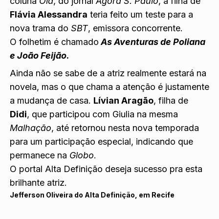
coluna
Olá
, do jornal
Agora S. Paulo
, a filha de
Flávia Alessandra
teria feito um teste para a
nova trama do
SBT
, emissora concorrente.
O folhetim é chamado
As Aventuras de Poliana
e João Feijão
.
Ainda não se sabe de a atriz realmente estará na
novela, mas o que chama a atenção é justamente
a mudança de casa.
Lívian Aragão
, filha de
Didi
, que participou com Giulia na mesma
Malhação
, até retornou nesta nova temporada
para um participação especial, indicando que
permanece na
Globo
.
O portal Alta Definição deseja sucesso pra esta
brilhante atriz.
Jefferson Oliveira do Alta Definição, em Recife