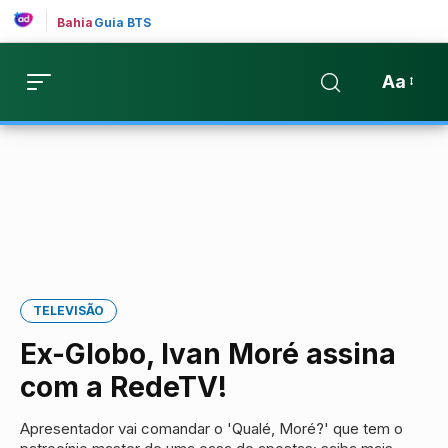
Bahia
Guia BTS
Aa
TELEVISÃO
Ex-Globo, Ivan Moré assina
com a RedeTV!
Apresentador vai comandar o 'Qualé, Moré?' que tem o