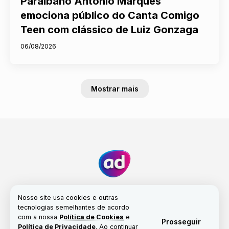
Paraibano Antonio Marques
emociona público do Canta Comigo
Teen com clássico de Luiz Gonzaga
06/08/2026
Mostrar mais
Nosso site usa cookies e outras
tecnologias semelhantes de acordo
com a nossa
Política de Cookies
e
Fale conosco
Nossa história
Propriedade
Prosseguir
Política de Privacidade
. Ao continuar