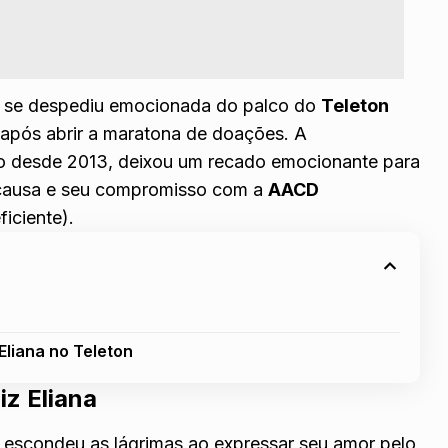
, se despediu emocionada do palco do
Teleton
após abrir a maratona de doações. A
to desde 2013, deixou um recado emocionante para
a causa e seu compromisso com a
AACD
iciente).
 Eliana no Teleton
iz Eliana
escondeu as lágrimas ao expressar seu amor pelo