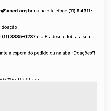
on@aacd.org.br
ou pelo telefone
(11) 9 4311-
a doação
p
(11) 3335-0237
e o Bradesco dobrará sua
rante a espera do pedido ou na aba “Doações”!
A APÓS A PUBLICIDADE - -