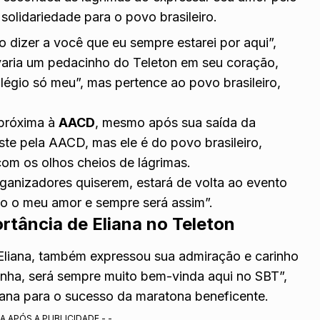
olidariedade para o povo brasileiro.
o dizer a você que eu sempre estarei por aqui”,
varia um pedacinho do Teleton em seu coração,
légio só meu”, mas pertence ao povo brasileiro,
 próxima à
AACD
, mesmo após sua saída da
iste pela AACD, mas ele é do povo brasileiro,
com os olhos cheios de lágrimas.
ganizadores quiserem, estará de volta ao evento
o o meu amor e sempre será assim”.
ortância de Eliana no Teleton
 Eliana, também expressou sua admiração e carinho
inha, será sempre muito bem-vinda aqui no SBT”,
iana para o sucesso da maratona beneficente.
A APÓS A PUBLICIDADE - -