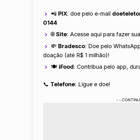
📲
PIX
: doe pelo e-mail
doetelet
0144
🌐
Site
:
Acesse aqui
para fazer su
💸
Bradesco
: Doe pelo WhatsAp
doação (até R$ 1 milhão)!
🍽️
iFood
: Contribua pelo app, du
📞
Telefone
: Ligue e doe!
- - CONTINU