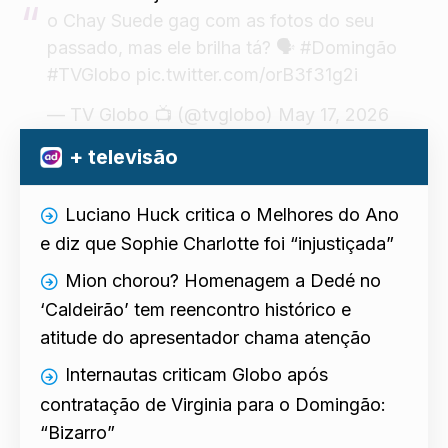
o Chay Suede gag com as fotos do seu
passado, mas ele brilha tá? 🗣️
#Domingão
#TVGlobo
pic.twitter.com/orB3f31g2i
— TV Globo 📺 (@tvglobo)
May 17, 2026
+ televisão
Luciano Huck critica o Melhores do Ano
e diz que Sophie Charlotte foi “injustiçada”
Mion chorou? Homenagem a Dedé no
‘Caldeirão’ tem reencontro histórico e
atitude do apresentador chama atenção
Internautas criticam Globo após
contratação de Virginia para o Domingão:
“Bizarro”