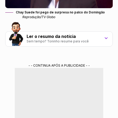
Chay Suede foi pego de surpresa no palco do Domingão
Reprodução/TV Globo
Ler o resumo da notícia
Sem tempo? Toninho resume para você
Chay Suede foi pego de surpresa no Domingão com
imagens antigas da RECORD.
- - CONTINUA APÓS A PUBLICIDADE - -
O ator demonstrou constrangimento ao ver vídeos
de Ídolos e Rebelde.
A exibição gerou risadas da plateia e brincadeiras
de Chay e Lívia Andrade.
Resumo gerado por ferramenta de IA do Gemini treinada pela redação do Portal
Alta Definição.