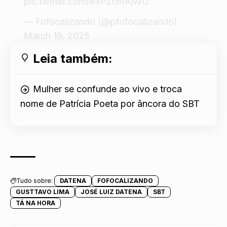
pic.twitter.com/e4PZcmAjWU
— Fofocalizando (@pfofocalizando)
March 19, 2025
Leia também:
Mulher se confunde ao vivo e troca
nome de Patrícia Poeta por âncora do SBT
Tudo sobre:
DATENA
FOFOCALIZANDO
GUSTTAVO LIMA
JOSÉ LUIZ DATENA
SBT
TÁ NA HORA