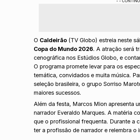
- - CONTINU
Apresentação musical do Sorriso Maroto e r
Marques.
A matéria com Everaldo Marques explora sua tr
e karaokê.
Resumo gerado por ferramenta de IA do Gemini treinada pela redação do
O
Caldeirão
(TV Globo) estreia neste s
Copa do Mundo 2026
. A atração será t
cenográfica nos Estúdios Globo, e cont
O programa promete levar para os espe
temática, convidados e muita música. Par
seleção brasileira, o grupo Sorriso Maro
maiores sucessos.
Além da festa, Marcos Mion apresenta u
narrador Everaldo Marques. A matéria co
que o profissional frequenta. Durante a
ter a profissão de narrador e relembra o i