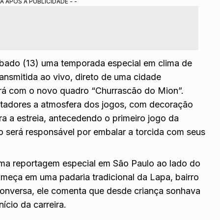
A APÓS A PUBLICIDADE - -
eportagem especial de Marcos Mion com o narrador Everaldo
ajetória, vida pessoal e hobbies, incluindo visita à sua casa
 Portal Alta Definição.
ábado (13) uma temporada especial em clima de
ransmitida ao vivo, direto de uma cidade
ará com o novo quadro “Churrascão do Mion”.
ctadores a atmosfera dos jogos, com decoração
a a estreia, antecedendo o primeiro jogo da
to será responsável por embalar a torcida com seus
ma reportagem especial em São Paulo ao lado do
meça em uma padaria tradicional da Lapa, bairro
 conversa, ele comenta que desde criança sonhava
nício da carreira.