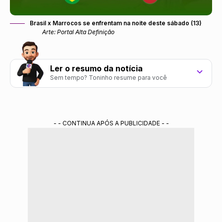
Brasil x Marrocos se enfrentam na noite deste sábado (13)
Arte: Portal Alta Definição
Ler o resumo da notícia
Sem tempo? Toninho resume para você
Brasil estreia na Copa do Mundo 2026 contra
Marrocos neste sábado (13).
- - CONTINUA APÓS A PUBLICIDADE - -
Transmissão ao vivo: Globo, SBT, Sportv, CazéTV,
ge tv e N Sports.
Seleção busca vitória na abertura do Grupo C rumo
ao hexacampeonato.
Resumo gerado por ferramenta de IA do Gemini treinada pela redação do Portal
Alta Definição.