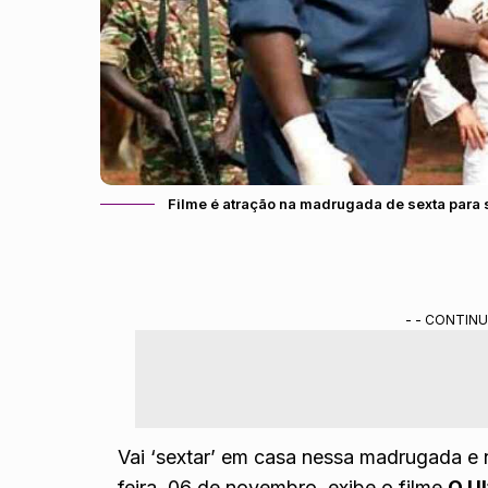
Filme é atração na madrugada de sexta para
- - CONTINU
Vai ‘sextar’ em casa nessa madrugada e 
feira, 06 de novembro, exibe o filme
O Ul