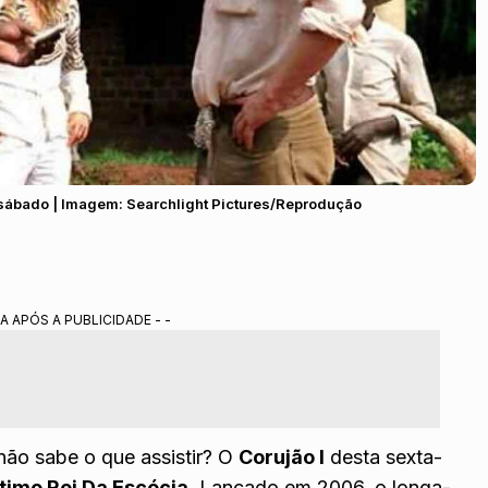
 sábado | Imagem: Searchlight Pictures/Reprodução
A APÓS A PUBLICIDADE - -
não sabe o que assistir? O
Corujão I
desta sexta-
timo Rei Da Escócia
. Lançado em 2006, o longa-