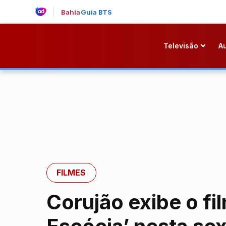
Bahia
Guia BTS
Televisão
A
FILMES
Corujão exibe o fi