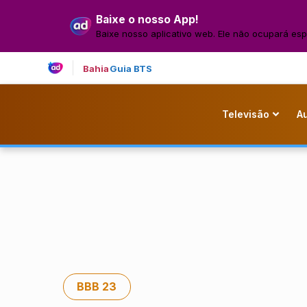
Baixe o nosso App!
Baixe nosso aplicativo web. Ele não ocupará esp
Bahia
Guia BTS
Televisão
A
BBB 23