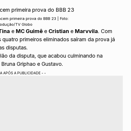
ncem primeira prova do BBB 23 | Foto:
odução/TV Globo
Tina
e
MC Guimê
e
Cristian
e
Marvvila
. Com
Os quatro primeiros eliminados saíram da prova já
s disputas.
telão da disputa, que acabou culminando na
e Bruna Griphao e Gustavo.
A APÓS A PUBLICIDADE - -