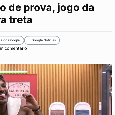
 de prova, jogo da
a treta
da do Google
Google Notícias
m comentário