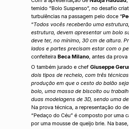
Com a apresentação de
Nadja Haddad
,
temido “Bolo Suspenso”, no desafio criati
turbulências na passagem pelo doce “
Pe
“
Todos vocês receberão uma estrutura, 
estrutura, devem apresentar um bolo s
deve ter, no mínimo, 30 cm de altura. 
lados e partes precisam estar com o pe
confeiteira
Beca Milano
, antes da prova 
O também jurado e chef
Giuseppe Geru
dois tipos de recheio, com três técnic
produção em que o cesto do balão sej
bolo, uma massa de biscoito ou trabal
duas modelagens de 3D, sendo uma de
Na prova técnica, a representação do de
“Pedaço do Céu” é composto por uma cam
por uma mousse de queijo brie. Na base, 