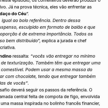
 neste episódio, os confeiteiros deverão produzir o
vo. Já na prova técnica, eles vão enfrentar as
daço do Céu
“.
igual ao bolo referência. Dentro dessa
uspenso, esculpido em formato de balão e que
Proporção é de extrema importância. Todos os
so bem distribuído
”, explica a jurada e chef
criativa.
ndino
ressalta:
“vocês vão entregar no mínimo
as de texturização. Também têm que entregar uma
a comestível. Podem usar a mesma massa do
har com chocolate, tendo que entregar também
las de vocês”
.
safio deverá seguir os passos da referência. O
ada central feita de compota de figo, envolvida
uma massa inspirada no bolinho francês financier,