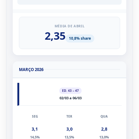
9,3%
MÉDIA DE ABRIL
2,35
10,8% share
MARÇO 2026
ED. 43 – 47
02/03 a 06/03
3,1
3,0
2,8