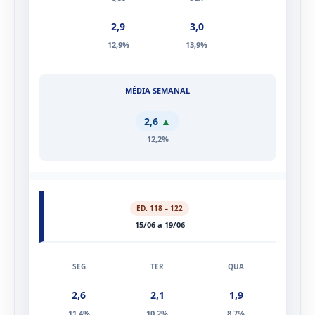
2,9
3,0
12,9%
13,9%
2,6
▲
12,2%
ED. 118 – 122
15/06 a 19/06
2,6
2,1
1,9