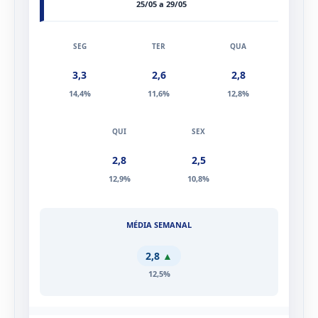
ED. 103 – 107
25/05 a 29/05
3,3
2,6
2,8
14,4%
11,6%
12,8%
2,8
2,5
12,9%
10,8%
2,8
▲
12,5%