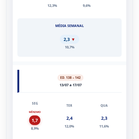
2,6
1,9
12,3%
9,6%
2,3
▼
10,7%
ED. 138 – 142
13/07 a 17/07
MÍNIMO
2,4
2,3
1,7
12,0%
11,6%
8,9%