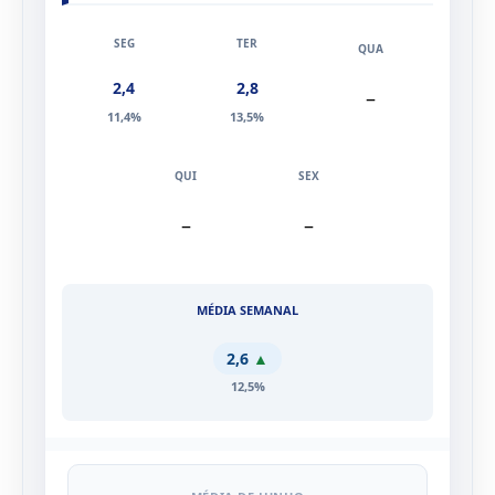
2,4
2,8
–
11,4%
13,5%
–
–
2,6
▲
12,5%