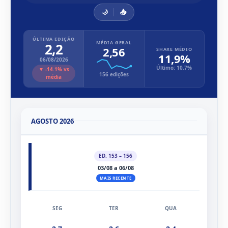
🌙
📤
ÚLTIMA EDIÇÃO
MÉDIA GERAL
2,2
2,56
SHARE MÉDIO
11,9%
06/08/2026
Último: 10,7%
▼ -14.1% vs
156 edições
média
AGOSTO 2026
ED. 153 – 156
03/08 a 06/08
MAIS RECENTE