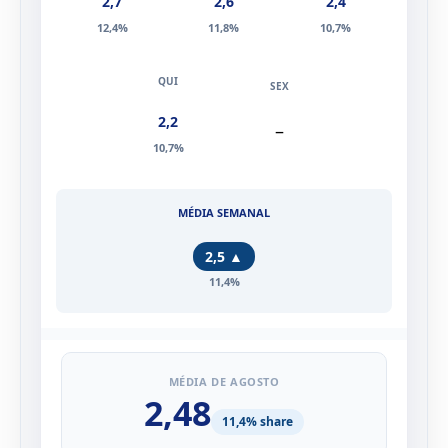
2,7
2,6
2,4
12,4%
11,8%
10,7%
2,2
–
10,7%
2,5
▲
11,4%
MÉDIA DE AGOSTO
2,48
11,4% share