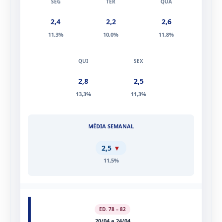
2,4
2,2
2,6
11,3%
10,0%
11,8%
2,8
2,5
13,3%
11,3%
2,5
▼
11,5%
ED. 78 – 82