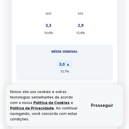
14,5%
13,5%
13,0%
3,3
2,9
14,6%
12,8%
3,0
▲
13,7%
Nosso site usa cookies e outras
tecnologias semelhantes de acordo
com a nossa
Política de Cookies
e
Prosseguir
ED. 48 – 52
Política de Privacidade
. Ao continuar
09/03 a 13/03
navegando, você concorda com estas
condições.