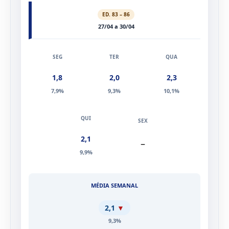
ED. 83 – 86
27/04 a 30/04
1,8
2,0
2,3
7,9%
9,3%
10,1%
2,1
–
9,9%
2,1
▼