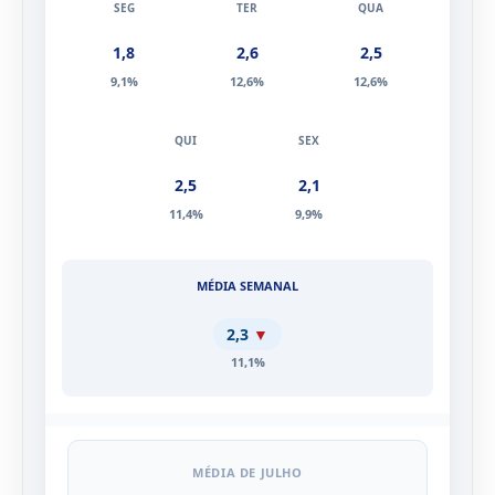
1,8
2,6
2,5
9,1%
12,6%
12,6%
2,5
2,1
11,4%
9,9%
2,3
▼
11,1%
MÉDIA DE JULHO