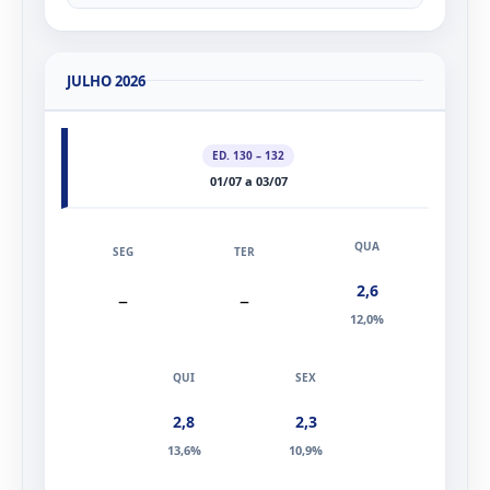
JULHO 2026
ED. 130 – 132
01/07 a 03/07
2,6
–
–
12,0%
2,8
2,3
13,6%
10,9%