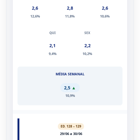
2,6
2,8
2,6
12,6%
11,8%
10,6%
2,1
2,2
9,4%
10,2%
2,5
▲
10,9%
ED. 128 – 129
29/06 a 30/06