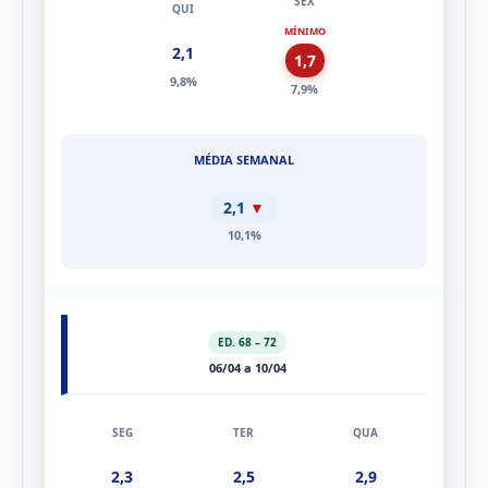
MÍNIMO
2,1
1,7
9,8%
7,9%
2,1
▼
10,1%
ED. 68 – 72
06/04 a 10/04