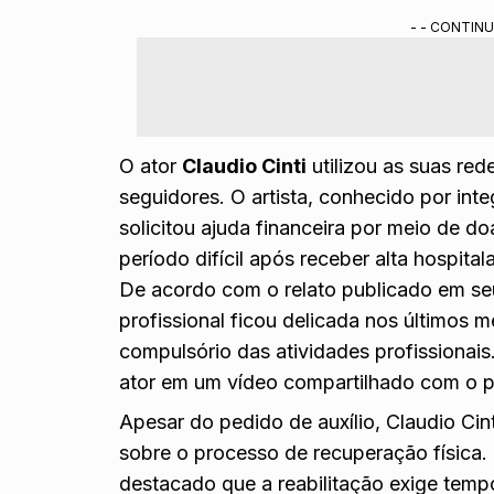
O artista está há seis meses sem trabalhar 
- - CONTINU
recentemente.
Apesar de apresentar melhora clínica, ele aind
se locomover.
Resumo gerado por ferramenta de IA do Gemini treinada pela redação do
O ator
Claudio Cinti
utilizou as suas red
seguidores. O artista, conhecido por int
solicitou ajuda financeira por meio de do
período difícil após receber alta hospit
De acordo com o relato publicado em seu 
profissional ficou delicada nos últimos 
compulsório das atividades profissionais
ator em um vídeo compartilhado com o p
Apesar do pedido de auxílio, Claudio Cin
sobre o processo de recuperação física.
destacado que a reabilitação exige temp