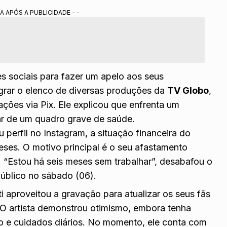
devido a graves problemas de saúde que enfrentou
A APÓS A PUBLICIDADE - -
a realiza fisioterapia e necessita do auxílio de muletas para
 Portal Alta Definição.
es sociais para fazer um apelo aos seus
egrar o elenco de diversas produções da
TV Globo
,
ações via Pix. Ele explicou que enfrenta um
alar de um quadro grave de saúde.
perfil no Instagram, a situação financeira do
meses. O motivo principal é o seu afastamento
. “Estou há seis meses sem trabalhar”, desabafou o
úblico no sábado (06).
ti aproveitou a gravação para atualizar os seus fãs
 O artista demonstrou otimismo, embora tenha
o e cuidados diários. No momento, ele conta com