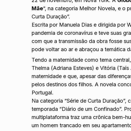
22 de novembro, em Nova York. A
Glob
Mãe
“, na categoria Melhor Novela, e o p
Curta Duração”.
Escrita por Manuela Dias e dirigida por
pandemia de coronavírus e teve suas g
com que a transmissão da obra fosse su
pode voltar ao ar e abraçou a temática d
Tendo a maternidade como tema central, 
Thelma (Adriana Esteves) e Vitória (Taí
maternidade e que, apesar das diferença
pelos destinos dos filhos. A novela con
Portugal.
Na categoria “Série de Curta Duração”, 
temporada “Diário de um Confinado”. Pr
multiplataforma traz uma crônica bem-h
um homem trancado em seu apartamento, 