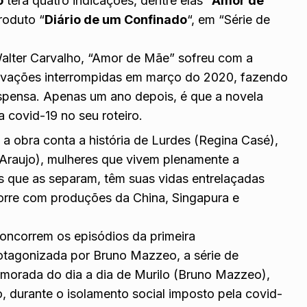
o
terá quatro indicações, dentre elas “
Amor de
roduto “
Diário de um Confinado
“, em “Série de
 Walter Carvalho, “Amor de Mãe” sofreu com a
ravações interrompidas em março do 2020, fazendo
spensa. Apenas um ano depois, é que a novela
a covid-19 no seu roteiro.
a obra conta a história de Lurdes (Regina Casé),
s Araujo), mulheres que vivem plenamente a
s que as separam, têm suas vidas entrelaçadas
corre com produções da China, Singapura e
concorrem os episódios da primeira
otagonizada por Bruno Mazzeo, a série de
umorada do dia a dia de Murilo (Bruno Mazzeo),
durante o isolamento social imposto pela covid-