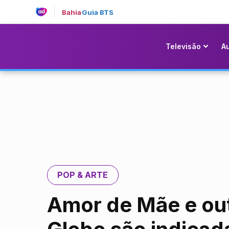
Bahia
Guia BTS
Televisão
A
POP & ARTE
Amor de Mãe e out