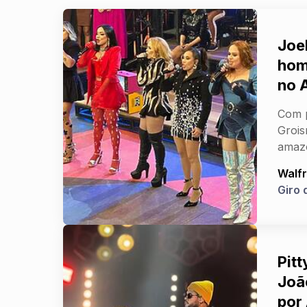
Joe
hom
no 
Com p
Grois
amaz
Walfr
Giro 
Pit
Joã
por