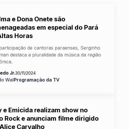
lma e Dona Onete são
enageadas em especial do Pará
Altas Horas
articipação de cantoras paraenses, Serginho
man destaca a pluralidade da música da região
ônica.
edo Jr.
30/11/2024
do Wal
Programação da TV
ty e Emicida realizam show no
o Rock e anunciam filme dirigido
 Alice Carvalho