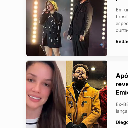
Em um
brasi
espec
curt
Reda
Apó
rev
Emi
Ex-BB
lança
Dieg