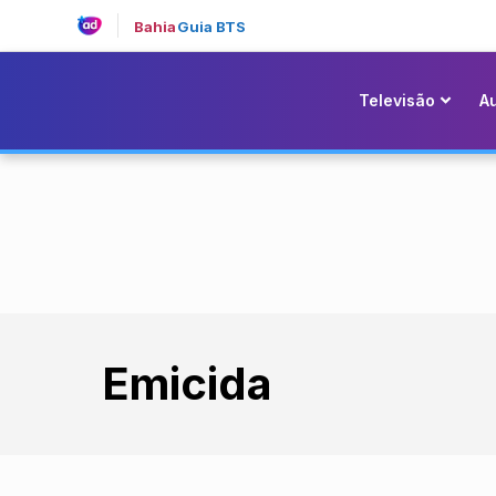
Bahia
Guia BTS
Televisão
A
Emicida