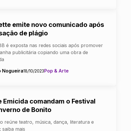
iette emite novo comunicado após
sação de plágio
B é exposta nas redes sociais após promover
nha publicitária copiando uma obra de
da
o Nogueira
Pop & Arte
18/10/2023
 e Emicida comandam o Festival
Inverno de Bonito
o reúne teatro, música, dança, literatura e
 saiba mais