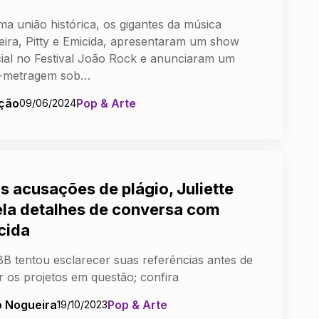
a união histórica, os gigantes da música
leira, Pitty e Emicida, apresentaram um show
ial no Festival João Rock e anunciaram um
a-metragem sob…
ção
Pop & Arte
09/06/2024
s acusações de plágio, Juliette
ela detalhes de conversa com
cida
B tentou esclarecer suas referências antes de
r os projetos em questão; confira
o Nogueira
Pop & Arte
19/10/2023