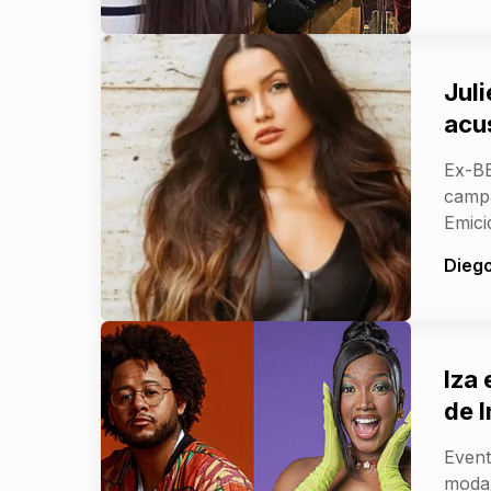
Jul
acu
Ex-BB
campa
Emici
Dieg
Iza
de 
Event
moda;