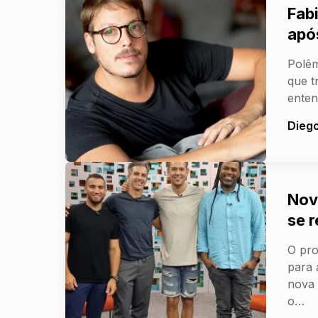
Fabi
apó
Polêm
que t
ente
Dieg
Nov
se r
O pr
para 
nova 
o…