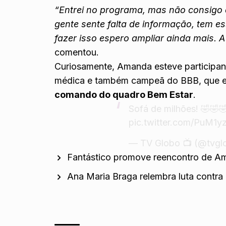
“Entrei no programa, mas não consigo 
gente sente falta de informação, tem 
fazer isso espero ampliar ainda mais. 
comentou.
Curiosamente, Amanda esteve participan
médica e também campeã do BBB, que est
comando do quadro Bem Estar
.
Sofá de milhões! 🤣🤣
pic.twitter.com/PuM1
— TV Globo 📺 (@tvgl
Fantástico promove reencontro de Am
Ana Maria Braga relembra luta contra 