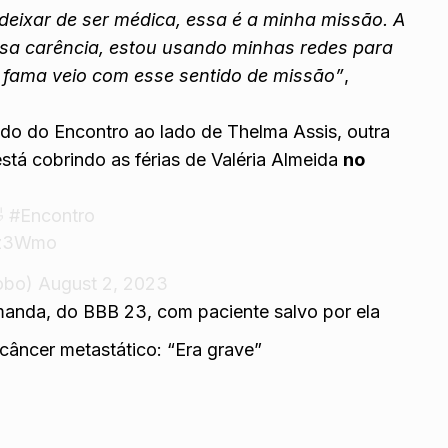
deixar de ser médica, essa é a minha missão. A
essa carência, estou usando minhas redes para
A fama veio com esse sentido de missão”
,
do do Encontro ao lado de Thelma Assis, outra
á cobrindo as férias de Valéria Almeida
no
🤣
#Encontro
yz3Wmo
obo)
August 2, 2023
anda, do BBB 23, com paciente salvo por ela
câncer metastático: “Era grave”