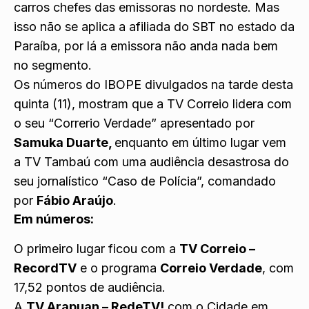
carros chefes das emissoras no nordeste. Mas
isso não se aplica a afiliada do SBT no estado da
Paraíba, por lá a emissora não anda nada bem
no segmento.
Os números do IBOPE divulgados na tarde desta
quinta (11), mostram que a TV Correio lidera com
o seu “Correrio Verdade” apresentado por
Samuka Duarte,
enquanto em último lugar vem
a TV Tambaú com uma audiência desastrosa do
seu jornalístico “Caso de Polícia”, comandado
por
Fábio Araújo
.
Em números:
O primeiro lugar ficou com a
TV Correio –
RecordTV
e o programa
Correio Verdade
, com
17,52 pontos de audiência.
A
TV Arapuan – RedeTV!
com o Cidade em