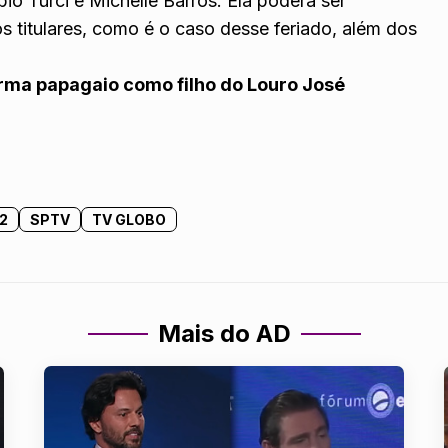
io Turci e Michelle Barros. Ela poderá ser
os titulares, como é o caso desse feriado, além dos
rma papagaio como filho do Louro José
2
SPTV
TV GLOBO
Mais do AD