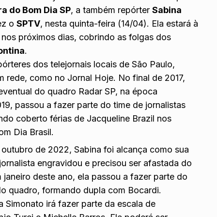
a do Bom Dia SP
, a também repórter
Sabina
vez o
SPTV
, nesta quinta-feira (14/04). Ela estará à
s nos próximos dias, cobrindo as folgas dos
ontina
.
órteres dos telejornais locais de São Paulo,
ede, como no Jornal Hoje. No final de 2017,
eventual do quadro Radar SP, na época
9, passou a fazer parte do time de jornalistas
do coberto férias de Jacqueline Brazil nos
om Dia Brasil.
outubro de 2022, Sabina foi alcança como sua
jornalista engravidou e precisou ser afastada do
 janeiro deste ano, ela passou a fazer parte do
do quadro, formando dupla com Bocardi.
 Simonato irá fazer parte da escala de