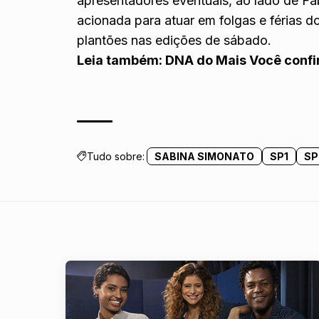
apresentadores eventuais, ao lado de Fab
acionada para atuar em folgas e férias d
plantões nas edições de sábado.
Leia também:
DNA do Mais Você confi
Tudo sobre:
SABINA SIMONATO
SP1
SP