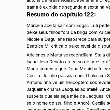
autoria de Maria Adelaide Amaral e Dire
trama é exibida de segunda a sexta na V
Resumo do capítulo 122:
Marcela aceita sair com Edgar. Luti ped
deixe seus filhos fora da briga com Ari
Nicole e Daguilene reaparece para surpre
Beatrice M. critica o baixo nível da disp
Ariclenes e Marta se reconciliam. Stela d
Isabel leva Renato ao curso de artes grá
Mário comenta que Dona Mocinha foi ved
Cecília. Julinho passeia com Thales em 
Armandinho vê um helicóptero sobrevoan
Jaqueline chama Jacques ao ateliê. Aricl
suspeita que ela seja mãe de Jacques. Ch
se o nome de seu filho é André. Cecília 
lhe deu quando eram jovens. Daguilene 