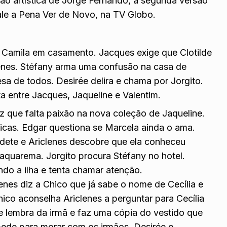
ção artística de Jorge Fernando, a segunda versão
ale a Pena Ver de Novo, na TV Globo.
e Camila em casamento. Jacques exige que Clotilde
clenes. Stéfany arma uma confusão na casa de
sa de todos. Desirée delira e chama por Jorgito.
uta entre Jacques, Jaqueline e Valentim.
iz que falta paixão na nova coleção de Jaqueline.
ficas. Edgar questiona se Marcela ainda o ama.
ete e Ariclenes descobre que ela conheceu
Saquarema. Jorgito procura Stéfany no hotel.
do a ilha e tenta chamar atenção.
enes diz a Chico que já sabe o nome de Cecília e
ico aconselha Ariclenes a perguntar para Cecília
se lembra da irmã e faz uma cópia do vestido que
pede para morar com os irmãos. Desirée e