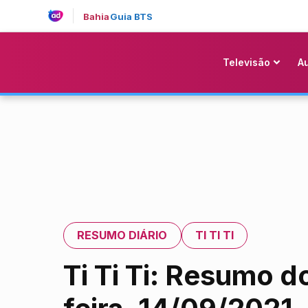
Bahia
Guia BTS
Televisão
A
RESUMO DIÁRIO
TI TI TI
Ti Ti Ti: Resumo d