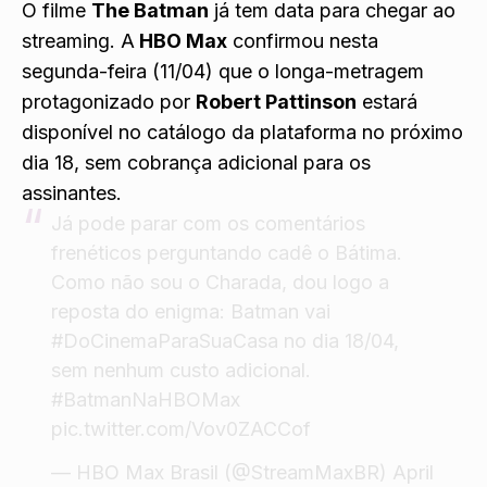
O filme
The Batman
já tem data para chegar ao
streaming. A
HBO Max
confirmou nesta
segunda-feira (11/04) que o longa-metragem
protagonizado por
Robert Pattinson
estará
disponível no catálogo da plataforma no próximo
dia 18, sem cobrança adicional para os
assinantes.
Já pode parar com os comentários
frenéticos perguntando cadê o Bátima.
Como não sou o Charada, dou logo a
reposta do enigma: Batman vai
#DoCinemaParaSuaCasa
no dia 18/04,
sem nenhum custo adicional.
#BatmanNaHBOMax
pic.twitter.com/Vov0ZACCof
— HBO Max Brasil (@StreamMaxBR)
April