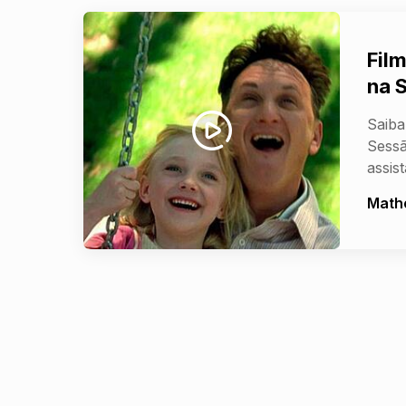
Fil
na 
Saiba
Sessã
assist
Math