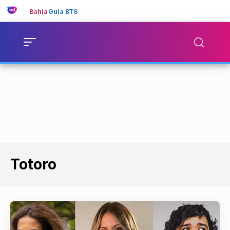
Bahia
Guia BTS
Totoro