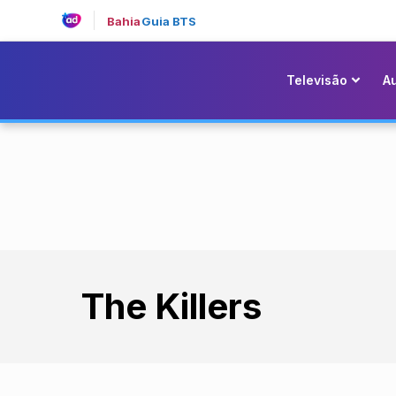
Bahia
Guia BTS
Televisão
A
The Killers