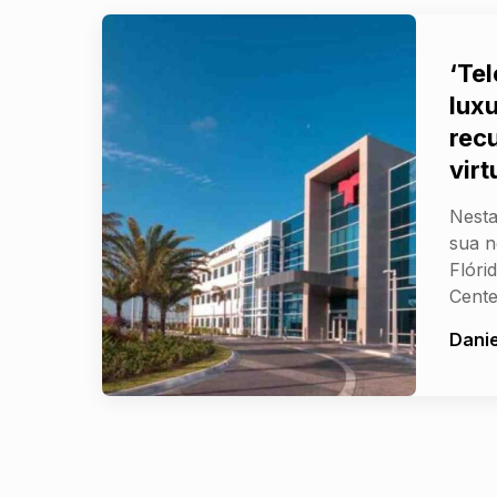
‘Te
lux
rec
virt
Nesta
sua n
Flóri
Cent
Danie