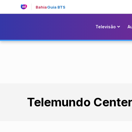
Bahia
Guia BTS
Televisão
A
Telemundo Cente