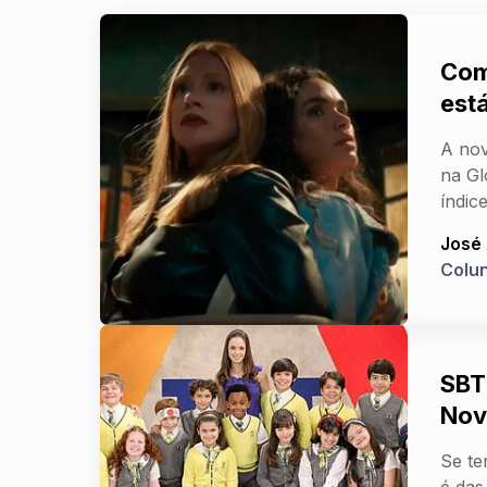
Com
está
A nov
na Gl
índi
José
Colu
SBT
Nov
Se te
é das