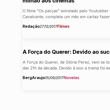
milhão aos cinemas
O filme "Os parças" estrelado pelo Youtubbe
Cavalcante, completa um mês em cartaz faze
Redação
Filmes
27/12/2017
A Força do Querer: Devido ao su
A Força do Querer, de Glória Perez, vem se 
das 21h da década. Devido à isso a trama foi e
BergAraujo
Novelas
05/09/2017