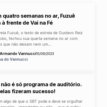
 quatro semanas no ar, Fuzuê
 à frente de Vai na Fé
ela Fuzuê, o texto de estreia de Gustavo Reiz
obo, fechou sua quarta semana no ar com
ces que não deixam nem um…
 Armando Vannucci
10/09/2023
na do Vannucci
 não é só programa de auditório.
elas fizeram sucesso!
m algo de que o SBT pode e deve se orgulhar
 novelas - importadas ou não - que já exibiu.