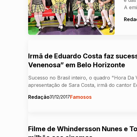
A em
Reda
Irmã de Eduardo Costa faz suces
Venenosa” em Belo Horizonte
Sucesso no Brasil inteiro, o quadro "Hora D
apresentação de Sara Costa, irmã do cantor 
Redação
Famosos
31/12/2017
Filme de Whindersson Nunes e T