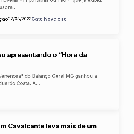
issora…
ção
Gato Noveleiro
27/08/2023
so apresentando o “Hora da
a Venenosa" do Balanço Geral MG ganhou a
Eduardo Costa. A…
om Cavalcante leva mais de um