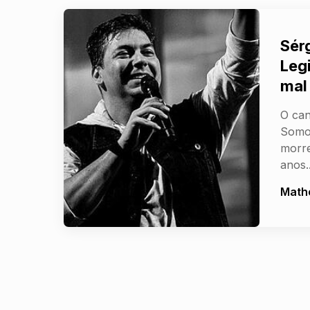
Sér
Leg
mal
O can
Somos
morre
anos
Math