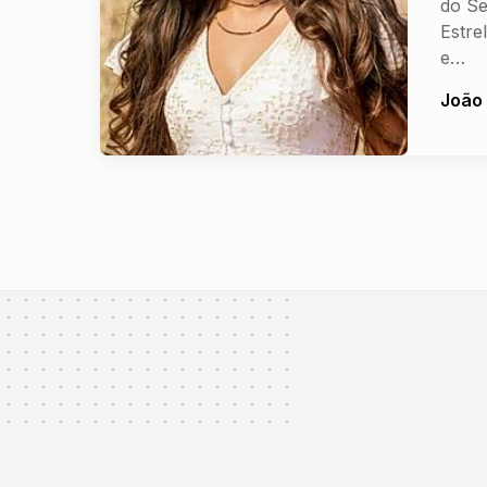
do Se
Estre
e…
João