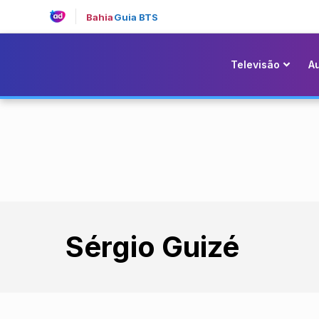
Bahia
Guia BTS
Televisão
A
Sérgio Guizé