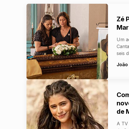
Zé 
Mar
Um ac
Canta
seis 
João
Com
nove
de 
A TV 