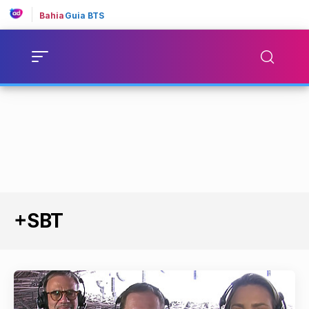
Bahia
Guia BTS
+SBT