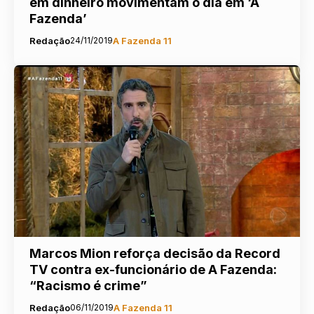
em dinheiro movimentam o dia em ‘A
Fazenda’
Redação
24/11/2019
A Fazenda 11
Marcos Mion reforça decisão da Record
TV contra ex-funcionário de A Fazenda:
“Racismo é crime”
Redação
06/11/2019
A Fazenda 11