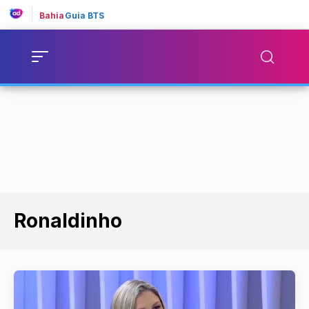
Bahia
Guia BTS
Ronaldinho