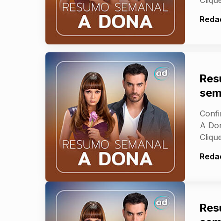
Reda
Res
sem
Confi
A Don
Clique
Reda
Res