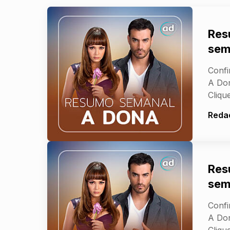
Res
sem
Confi
A Don
Clique
Reda
Res
sem
Confi
A Don
Clique