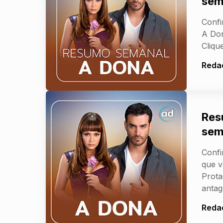
sem
Confi
A Don
Clique
Reda
Res
sem
Confi
que v
Prota
antag
Reda