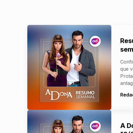
Res
sem
Confi
que v
Prota
antag
Reda
A D