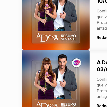
10/
Confi
que v
Prota
antag
Reda
A D
03/
Confi
que v
Prota
antag
Reda