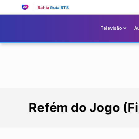
Bahia
Guia BTS
Televisão
A
Refém do Jogo (Fi