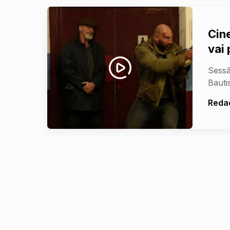
Cine
vai
Sessã
Bauti
Reda