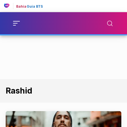
Bahia
Guia BTS
Rashid