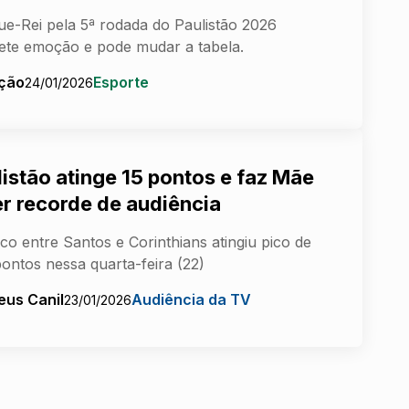
e-Rei pela 5ª rodada do Paulistão 2026
te emoção e pode mudar a tabela.
ção
Esporte
24/01/2026
listão atinge 15 pontos e faz Mãe
er recorde de audiência
ico entre Santos e Corinthians atingiu pico de
pontos nessa quarta-feira (22)
eus Canil
Audiência da TV
23/01/2026