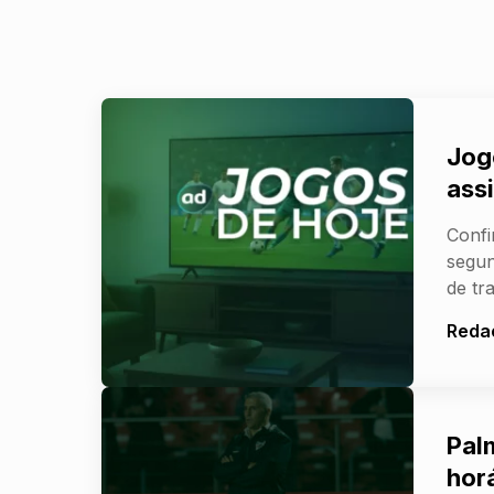
Jog
assi
Confi
segun
de tr
Reda
Pal
horá