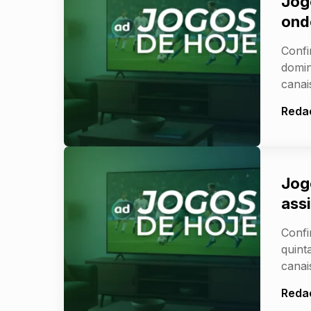
Jog
onde
Confi
domin
canai
Reda
Jog
assi
Confi
quint
canai
Reda