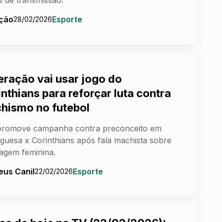
ção
Esporte
28/02/2026
eração vai usar jogo do
nthians para reforçar luta contra
hismo no futebol
promove campanha contra preconceito em
guesa x Corinthians após fala machista sobre
ragem feminina.
eus Canil
Esporte
22/02/2026