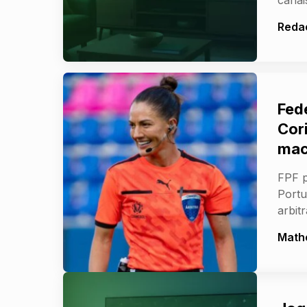
Reda
Fed
Cori
mac
FPF 
Portu
arbit
Math