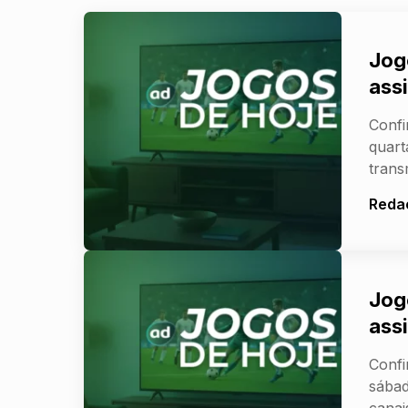
Jog
assi
Confi
quart
trans
Reda
Jog
assi
Confi
sábad
canai