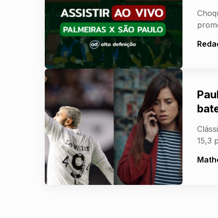
Choqu
prome
Reda
Pau
bat
Cláss
15,3 
Math