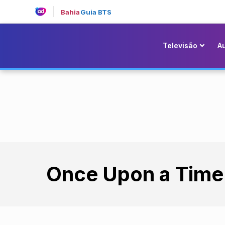
Bahia
Guia BTS
Televisão
A
Once Upon a Time