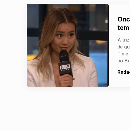
Onc
tem
A tri
de qu
Time 
ao Bu
Reda