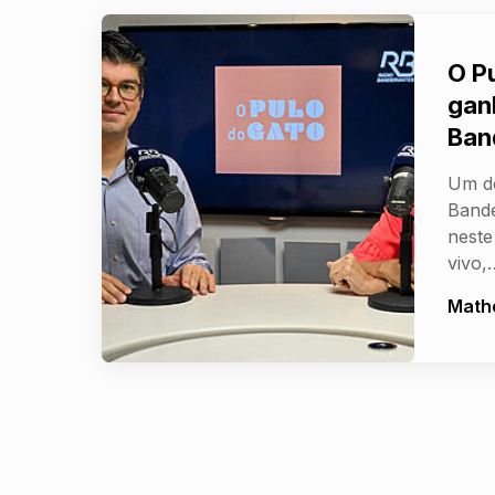
O P
gan
Ban
Um do
Bande
neste
vivo,
Math