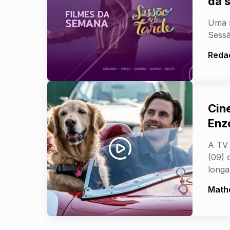
da 
Uma s
Sessã
Reda
Cin
Enz
A TV 
(09) 
longa
Math