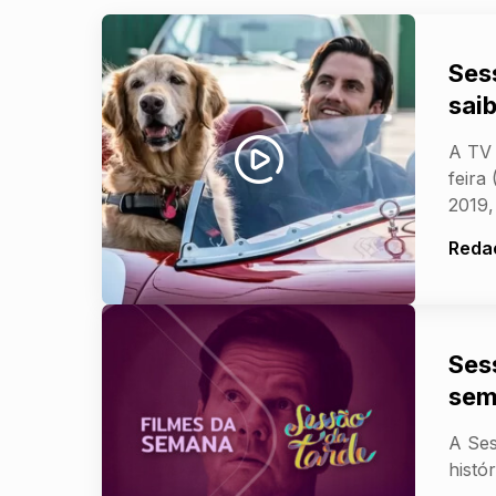
Ses
saib
A TV 
feira
2019,
Reda
Ses
sem
A Ses
histó