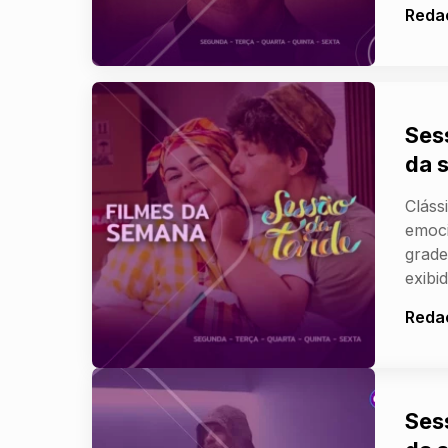
Reda
Ses
da 
Cláss
emoc
grade
exibi
Reda
Ses