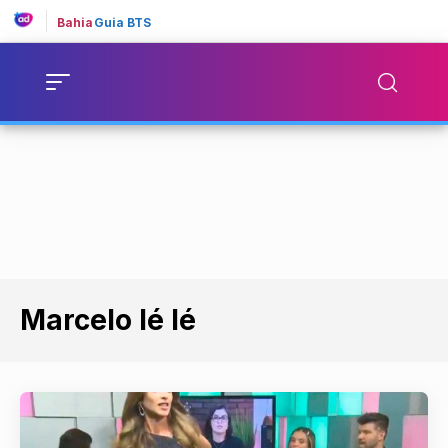
Bahia
Guia BTS
Marcelo Ié Ié