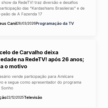
show da RedeTV! traz diversão e desafios
articipação das “Kardashians Brasileiras” e de
-peão de A Fazenda 17
eus Canil
Programação da TV
28/03/2026
celo de Carvalho deixa
iedade na RedeTV! após 26 anos;
ba o motivo
sário vende participação para Amilcare
vo e segue como apresentador do programa
 Sonho
ção
Televisão
22/12/2025