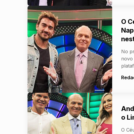
O C
Nap
nes
No pr
novo 
plata
Reda
And
o L
O Céu