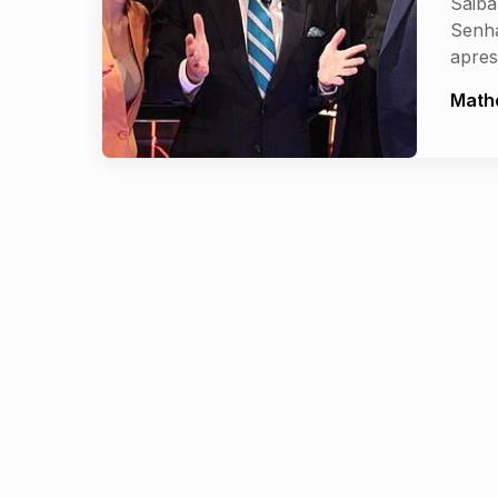
Saiba
Senha
apres
Math