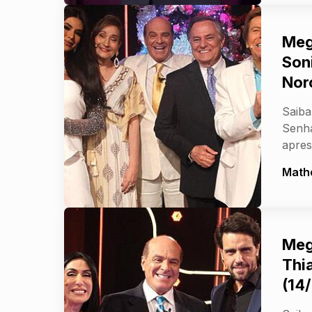
Meg
Son
Nor
Saiba
Senha
apres
Math
Meg
Thi
(14