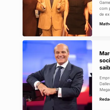
Game 
com p
de ex
Math
Mar
soc
sai
Empre
Dalle
Mega
Reda