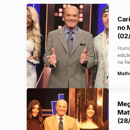
Car
no 
(02
Humor
ediç
na R
Math
Meg
Mat
(28