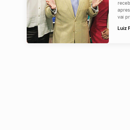
receb
apres
vai p
Luiz 