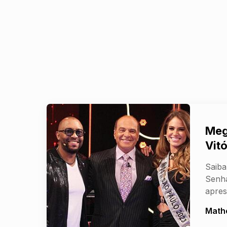
Meg
Vit
Saiba
Senha
apres
Math