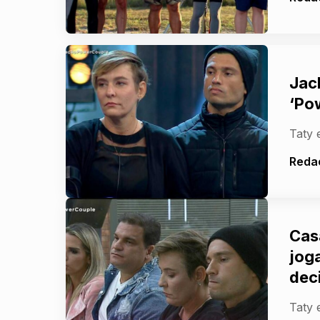
Jac
‘Po
Taty 
Reda
Cas
jog
dec
Taty 