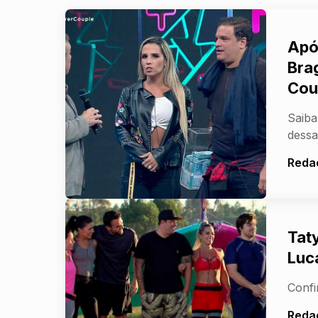
Apó
Bra
Coup
Saiba
dessa
Reda
Taty
Luc
Confi
Reda