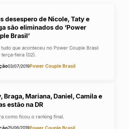
s desespero de Nicole, Taty e
ga são eliminados do ‘Power
le Brasil’
 tudo que aconteceu no Power Couple Brasil
 terça-feira (02).
ção
Power Couple Brasil
03/07/2019
, Braga, Mariana, Daniel, Camila e
as estão na DR
ra como ficou o ranking final.
ção
Power Couple Brasil
25/06/2019