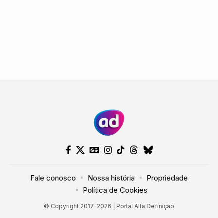
Nosso site usa cookies e outras
tecnologias semelhantes de acordo
com a nossa
Política de Cookies
e
Fale conosco
Nossa história
Propriedade
Prosseguir
Política de Privacidade
. Ao continuar
Política de Cookies
navegando, você concorda com estas
condições.
© Copyright 2017-2026 | Portal Alta Definição