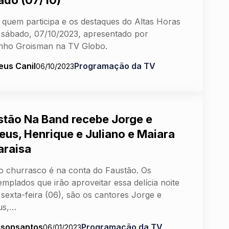
ado (07/10)
 quem participa e os destaques do Altas Horas
 sábado, 07/10/2023, apresentado por
nho Groisman na TV Globo.
eus Canil
Programação da TV
06/10/2023
stão Na Band recebe Jorge e
eus, Henrique e Juliano e Maiara
araisa
o churrasco é na conta do Faustão. Os
mplados que irão aproveitar essa delícia noite
 sexta-feira (06), são os cantores Jorge e
us,…
rsonsantos
Programação da TV
06/01/2023