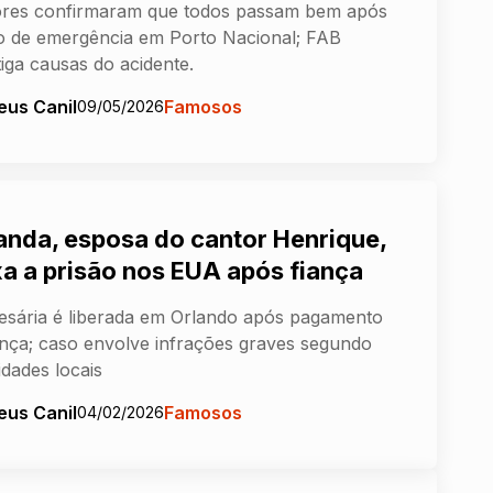
ores confirmaram que todos passam bem após
 de emergência em Porto Nacional; FAB
tiga causas do acidente.
eus Canil
Famosos
09/05/2026
nda, esposa do cantor Henrique,
xa a prisão nos EUA após fiança
sária é liberada em Orlando após pagamento
ança; caso envolve infrações graves segundo
idades locais
eus Canil
Famosos
04/02/2026