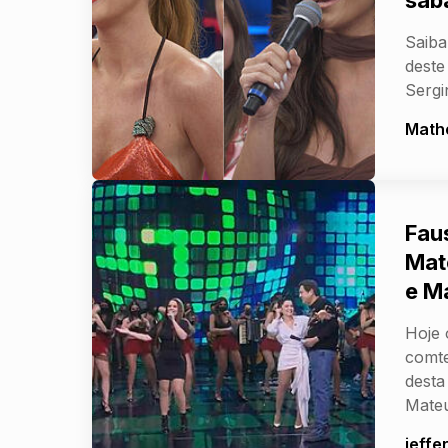
sáb
Saiba
deste
Sergi
Math
Fau
Mat
e M
Hoje 
comte
desta
Mate
jeffe