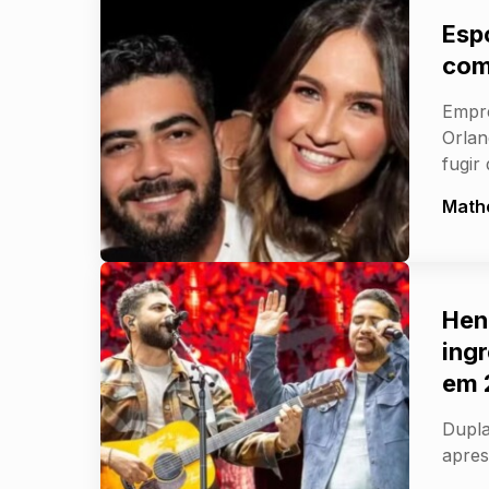
Esp
com
Empre
Orlan
fugir
Math
Hen
ing
em 
Dupla
apres