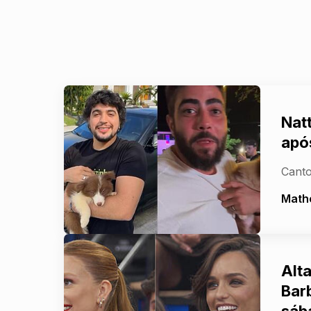
Nat
apó
Canto
Math
Alt
Bar