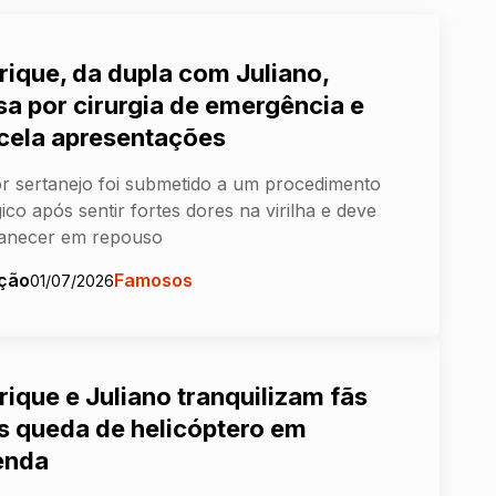
rique, da dupla com Juliano,
sa por cirurgia de emergência e
cela apresentações
r sertanejo foi submetido a um procedimento
gico após sentir fortes dores na virilha e deve
anecer em repouso
ção
Famosos
01/07/2026
rique e Juliano tranquilizam fãs
s queda de helicóptero em
enda