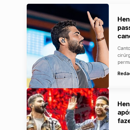
Hen
pas
can
Canto
cirúr
perm
Reda
Hen
apó
faz