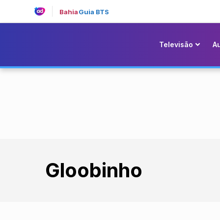
Bahia
Guia BTS
Televisão
A
Gloobinho