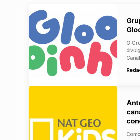
Gru
Glo
O Gru
divul
Canal
Reda
Ant
cana
con
Como 