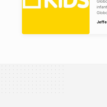
Globo
infan
Glob
Jeffe