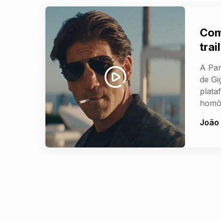
Com
tra
A Par
de Gi
plata
homô
João