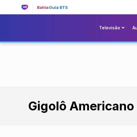
Bahia
Guia BTS
Televisão
A
Gigolô Americano