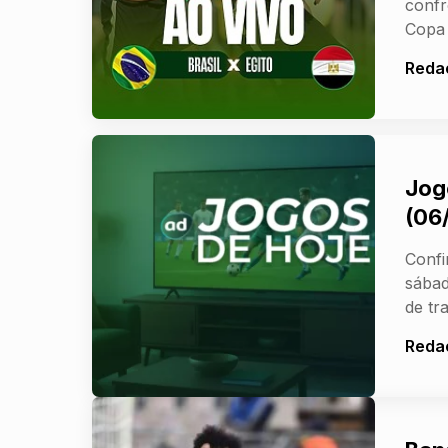
confr
Copa 
Reda
Jog
(06/
Confi
sábad
de tr
Reda