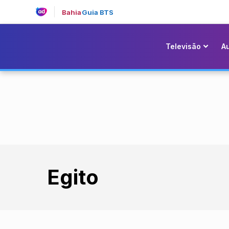
Bahia
Guia BTS
Televisão
A
Egito