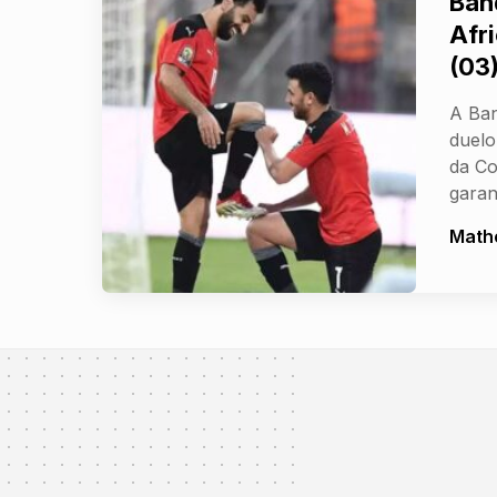
Ban
Afr
(03
A Ban
duelo
da Co
gara
Math