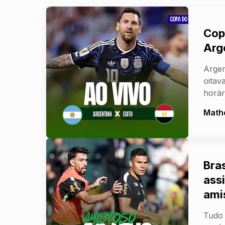
Cop
Arge
Argen
oitav
horár
Math
Bras
assi
ami
Tudo 