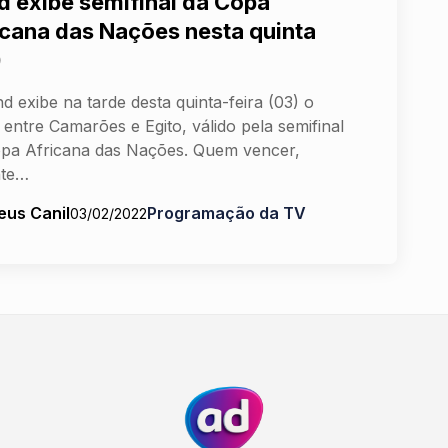
d exibe semifinal da Copa
icana das Nações nesta quinta
)
d exibe na tarde desta quinta-feira (03) o
 entre Camarões e Egito, válido pela semifinal
pa Africana das Nações. Quem vencer,
nte…
eus Canil
Programação da TV
03/02/2022