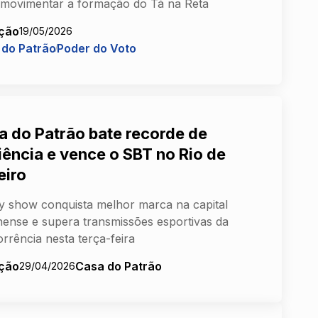
movimentar a formação do Tá na Reta
ção
19/05/2026
 do Patrão
Poder do Voto
a do Patrão bate recorde de
iência e vence o SBT no Rio de
eiro
ty show conquista melhor marca na capital
nense e supera transmissões esportivas da
rrência nesta terça-feira
ção
Casa do Patrão
29/04/2026