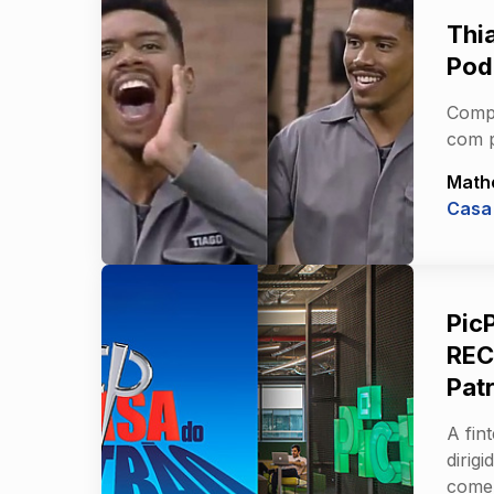
Thi
Pod
Compe
com p
Math
Casa
Pic
REC
Pat
A fin
dirig
comer