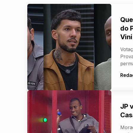
Que
do P
Vin
Votaç
Prova
perma
Reda
JP 
Cas
Morad