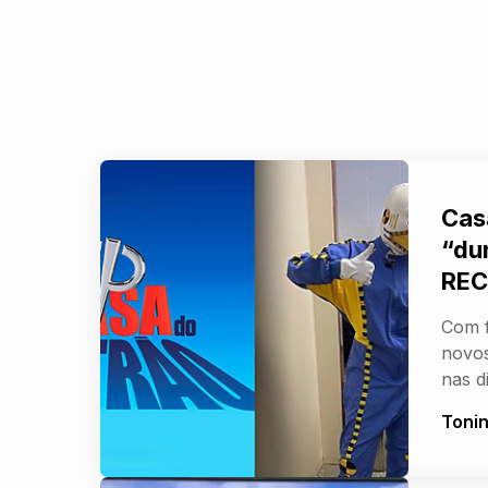
Cas
“du
RE
Com f
novos
nas 
Toni