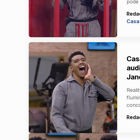
pode 
Reda
Casa
Cas
aud
Jan
Reali
flumi
conco
Reda