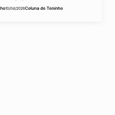
nho
Coluna do Toninho
10/04/2026