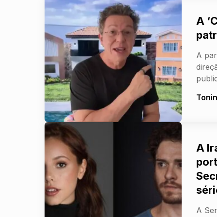
A ‘
pat
A par
direç
publi
Toni
A Ir
por
Sec
sér
A Ser