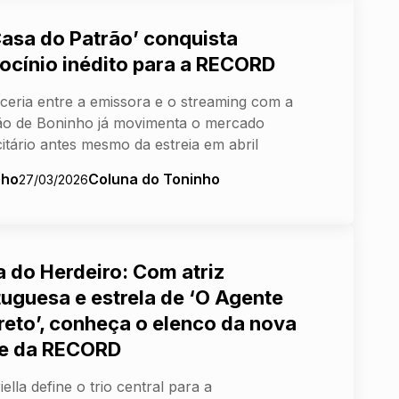
Casa do Patrão’ conquista
rocínio inédito para a RECORD
ceria entre a emissora e o streaming com a
ão de Boninho já movimenta o mercado
citário antes mesmo da estreia em abril
nho
Coluna do Toninho
27/03/2026
a do Herdeiro: Com atriz
tuguesa e estrela de ‘O Agente
reto’, conheça o elenco da nova
ie da RECORD
iella define o trio central para a